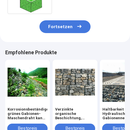
Walls Gabion einfach zu
installieren
Fortsetzen
Empfohlene Produkte
Korrosionsbeständiges
Verzinkte
Haltbarkeit
grünes Gabionen-
organische
Hydraulisches
Maschendraht kann
Beschichtung,
Gabionennetz
in Revetment River
verstärktes
Hochfeste
gepflanzt werden
Gabionennetz, hohe
Schlagfestigke
Bestpreis
Bestpreis
Bestprei