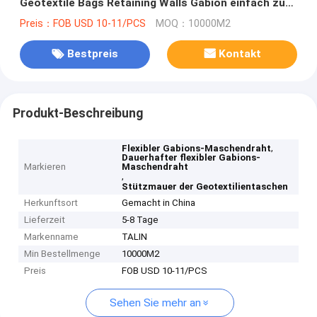
Geotextile Bags Retaining Walls Gabion einfach zu
installieren
Preis：FOB USD 10-11/PCS
MOQ：10000M2
Bestpreis
Kontakt
Produkt-Beschreibung
,
Flexibler Gabions-Maschendraht
Dauerhafter flexibler Gabions-
Markieren
Maschendraht
,
Stützmauer der Geotextilientaschen
Herkunftsort
Gemacht in China
Lieferzeit
5-8 Tage
Markenname
TALIN
Min Bestellmenge
10000M2
Preis
FOB USD 10-11/PCS
Sehen Sie mehr an