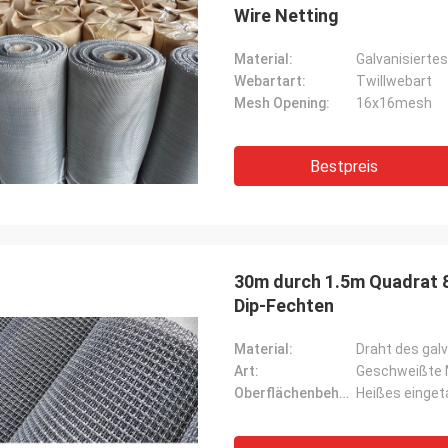
Wire Netting
Material:
Galvanisiertes
Webartart:
Twillwebart
Mesh Opening:
16x16mesh
Bestpreis
30m durch 1.5m Quadrat 
Dip-Fechten
Material:
Draht des galv
Art:
Geschweißte 
Oberflächenbehandlung:
Heißes eingeta