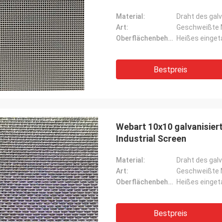
Material:
Draht des galv
Art:
Geschweißte 
Oberflächenbehandlung:
Heißes eingeta
Bestpreis
Webart 10x10 galvanisier
Industrial Screen
Material:
Draht des galv
Art:
Geschweißte 
Oberflächenbehandlung:
Heißes eingeta
Bestpreis