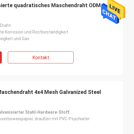
sierte quadratisches Maschendraht ODM
 Draht
e Korrosion und Rostbeständigkeit
ssigkeit und Gas
Kontakt
aschendraht 4x4 Mesh Galvanized Steel
lvanisierter Stahl-Hardware-Stoff
,
4x4 Mesh Galvanized Steel Har
sserbeweispapier, draußen mit PVC-Psychiater