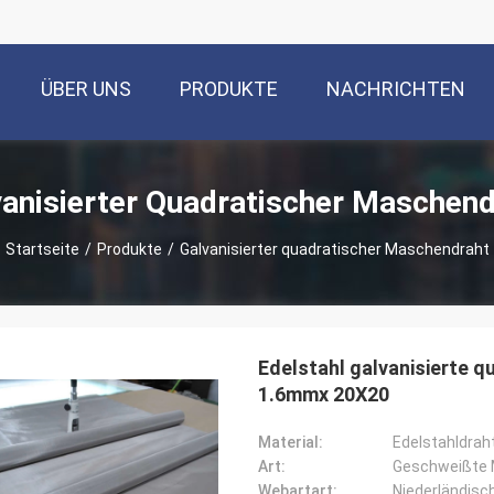
ÜBER UNS
PRODUKTE
NACHRICHTEN
vanisierter Quadratischer Maschend
Startseite
/
Produkte
/
Galvanisierter quadratischer Maschendraht
Edelstahl galvanisierte
1.6mmx 20X20
Material:
Edelstahldrah
Art:
Geschweißte
Webartart:
Niederländisc