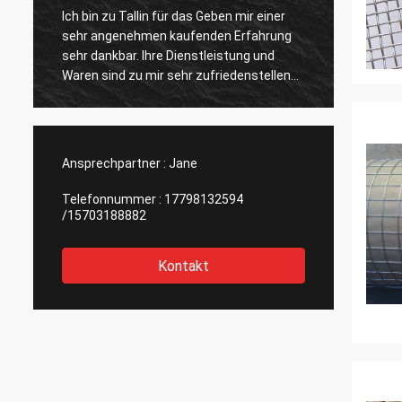
Ich bin zu Tallin für das Geben mir einer
Die s
sehr angenehmen kaufenden Erfahrung
die Lie
sehr dankbar. Ihre Dienstleistung und
Qualitä
Waren sind zu mir sehr zufriedenstellend.
Firma 
Dieses ist der zufriedenstellendste
vorwär
Lieferant, den ich angetroffen habe, und
Zusam
ich bin glücklich zusammenzuarbeiten.
Ansprechpartner :
Jane
Telefonnummer :
17798132594
/15703188882
Kontakt