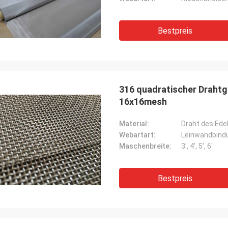
Bestpreis
316 quadratischer Drah
16x16mesh
Material:
Draht des Ede
Webartart:
Leinwandbindu
Maschenbreite:
3', 4', 5', 6'
Bestpreis