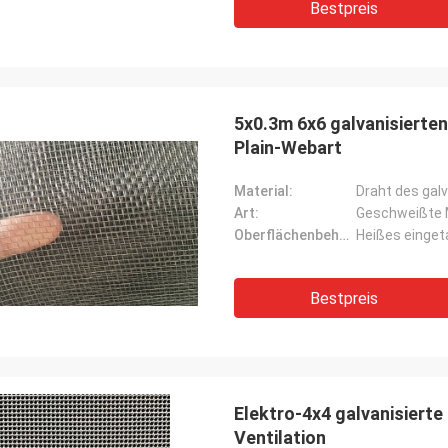
Bestpreis
5x0.3m 6x6 galvanisierte
Plain-Webart
Material:
Draht des galv
Art:
Geschweißte 
Oberflächenbehandlung:
Heißes eingeta
Bestpreis
Elektro-4x4 galvanisiert
Ventilation