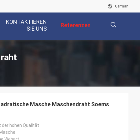
German
KONTAKTIEREN
Referenzen
SIE UNS
描
raht
述
 quadratische Masche Maschendraht Soems
t der hohen Qualität
 Masche
he Webart