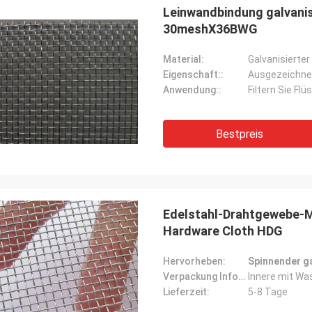
Leinwandbindung galvani
30meshX36BWG
Material:
Galvanisierter
Eigenschaft::
Ausgezeichnet
Anwendung::
Filtern Sie Flü
Bestpreis
Edelstahl-Drahtgewebe-M
Hardware Cloth HDG
Hervorheben:
Spinnender ga
Verpackung Informationen:
Innere mit Wa
Lieferzeit:
5-8 Tage
Eric Herrmann