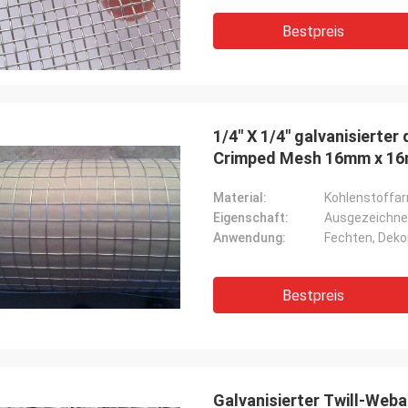
ehr angenehme Zusammenarbeit,
Bestpreis
ferung ist sehr fristgerecht, ist die
t der Waren auch sehr gut, ist die
sehr angesehen, und ich schaue
ts zur zukünftigen
menarbeit
1/4" X 1/4" galvanisierte
Crimped Mesh 16mm x 1
Material:
Kohlenstoffar
Eigenschaft:
Ausgezeichnet
Anwendung:
Fechten, Deko
Bestpreis
Galvanisierter Twill-We