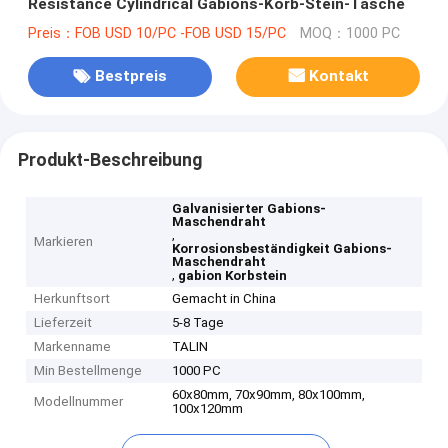
Resistance Cylindrical Gabions-Korb-Stein-Tasche
Preis：FOB USD 10/PC -FOB USD 15/PC
MOQ：1000 PC
Bestpreis
Kontakt
Produkt-Beschreibung
Galvanisierter Gabions-
Maschendraht
,
Markieren
Korrosionsbeständigkeit Gabions-
Maschendraht
,
gabion Korbstein
Herkunftsort
Gemacht in China
Lieferzeit
5-8 Tage
Markenname
TALIN
Min Bestellmenge
1000 PC
60x80mm, 70x90mm, 80x100mm,
Modellnummer
100x120mm