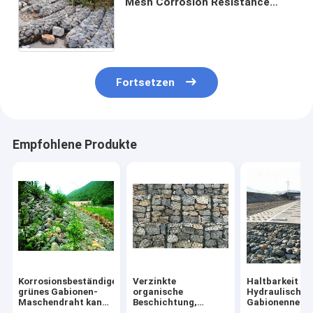
Mesh Corrosion Resistance
Cylindrical Gabions-Korb-Stein-
Tasche
Fortsetzen
Empfohlene Produkte
Korrosionsbeständiges
Verzinkte
Haltbarkeit
grünes Gabionen-
organische
Hydraulisches
Maschendraht kann
Beschichtung,
Gabionennetz
in Revetment River
verstärktes
Hochfeste