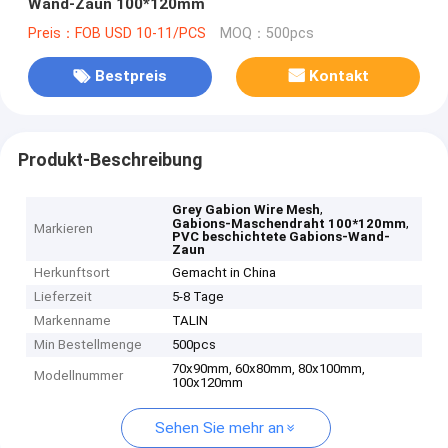
Wand-Zaun 100*120mm
Preis：FOB USD 10-11/PCS
MOQ：500pcs
Bestpreis
Kontakt
Produkt-Beschreibung
,
Grey Gabion Wire Mesh
,
Gabions-Maschendraht 100*120mm
Markieren
PVC beschichtete Gabions-Wand-
Zaun
Herkunftsort
Gemacht in China
Lieferzeit
5-8 Tage
Markenname
TALIN
Min Bestellmenge
500pcs
70x90mm, 60x80mm, 80x100mm,
Modellnummer
100x120mm
Sehen Sie mehr an