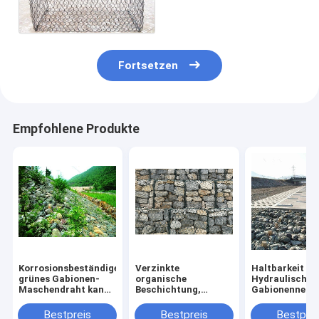
100*120mm
Fortsetzen
Empfohlene Produkte
Korrosionsbeständiges
Verzinkte
Haltbarkeit
grünes Gabionen-
organische
Hydraulisches
Maschendraht kann
Beschichtung,
Gabionennetz
in Revetment River
verstärktes
Hochfeste
gepflanzt werden
Gabionennetz, hohe
Schlagfestigke
Bestpreis
Bestpreis
Bestprei