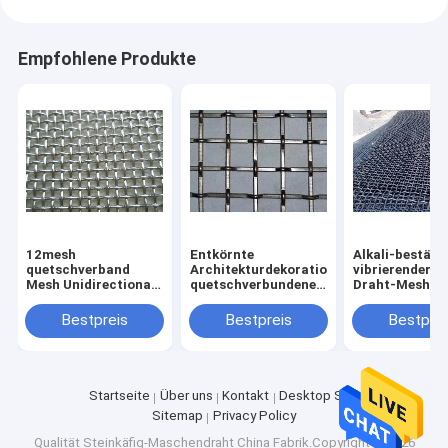
Empfohlene Produkte
12mesh
Entkörnte
Alkali-beständ
quetschverband
Architekturdekoration
vibrierender S
Mesh Unidirectional
quetschverbundener
Draht-Mesh R
Corrugated Woven
Draht-Mesh Single
Double Sided
Galvanized
And Double Sided-
Bending Stron
Bestpreis
Bestpreis
Bestprei
Pickel
langlebiges Gu
Startseite
Über uns
Kontakt
Desktop Site
Sitemap
Privacy Policy
Qualität
Steinkäfig-Maschendraht
China Fabrik.Copyright © 2026