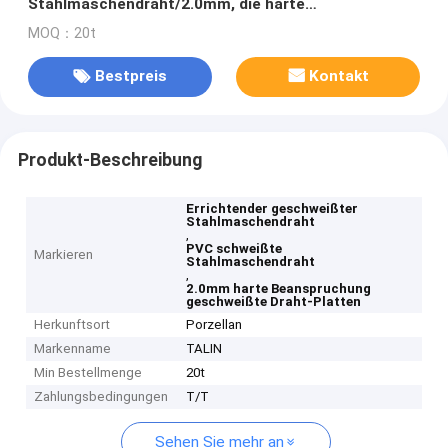
Stahlmaschendraht/2.0mm, die harte
Beanspruchung Draht-Platten schweißte
MOQ：20t
Bestpreis
Kontakt
Produkt-Beschreibung
Errichtender geschweißter
Stahlmaschendraht
,
PVC schweißte
Markieren
Stahlmaschendraht
,
2.0mm harte Beanspruchung
geschweißte Draht-Platten
Herkunftsort
Porzellan
Markenname
TALIN
Min Bestellmenge
20t
Zahlungsbedingungen
T/T
Sehen Sie mehr an