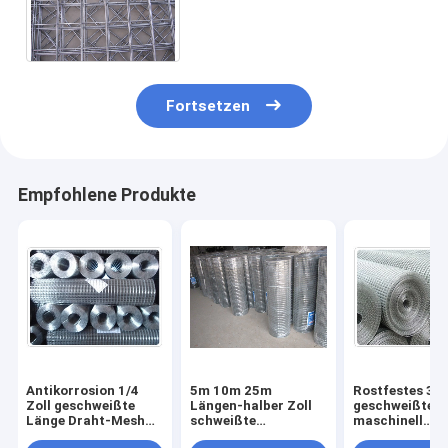
die harte Beanspruchung
Draht-Platten schweißte
Fortsetzen
Empfohlene Produkte
Antikorrosion 1/4
5m 10m 25m
Rostfestes 3/4
Zoll geschweißte
Längen-halber Zoll
geschweißtes
Länge Draht-Mesh
schweißte
maschinell
Electric Galvanized
Stahlmaschendraht-
bearbeitetes h