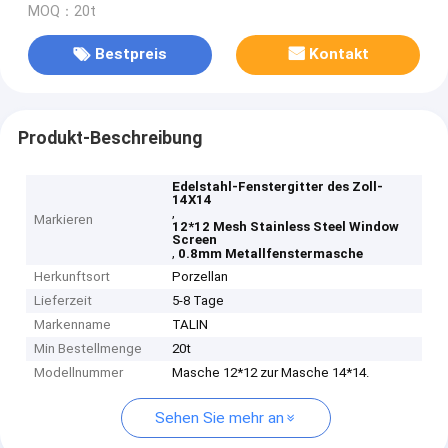
MOQ：20t
Bestpreis
Kontakt
Produkt-Beschreibung
Edelstahl-Fenstergitter des Zoll-
14X14
,
Markieren
12*12 Mesh Stainless Steel Window
Screen
,
0.8mm Metallfenstermasche
Herkunftsort
Porzellan
Lieferzeit
5-8 Tage
Markenname
TALIN
Min Bestellmenge
20t
Modellnummer
Masche 12*12 zur Masche 14*14.
Sehen Sie mehr an