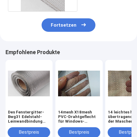
Fortsetzen
Empfohlene Produkte
Des Fenstergitter-
14mesh X18mesh
14 leichtes hel
Bwg31 Edelstahl-
PVC-Drahtgeflecht
übertragendes
Leinwandbindung
für Windows-
der Maschen-X
des Maschendraht-
Moskito
Mesh Window 
18mesh X18mesh
Wire Mesh
Bestpreis
Bestpreis
Bestprei