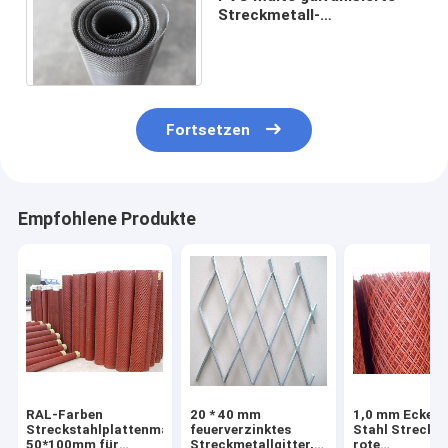
Streckmetall-
Masche/durchlöcherte
ausgedehnte Stahlmasche
Fortsetzen
Empfohlene Produkte
RAL-Farben
20 * 40 mm
1,0 mm Ecken
Streckstahlplattenmasche
feuerverzinktes
Stahl Streckgi
50*100mm für
Streckmetallgitter,
rote