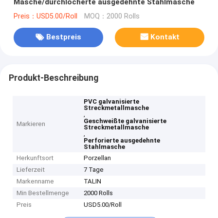
Masche/durchlöcherte ausgedehnte Stahlmasche
Preis：USD5.00/Roll
MOQ：2000 Rolls
Bestpreis
Kontakt
Produkt-Beschreibung
PVC galvanisierte
Streckmetallmasche
,
Geschweißte galvanisierte
Markieren
Streckmetallmasche
,
Perforierte ausgedehnte
Stahlmasche
Herkunftsort
Porzellan
Lieferzeit
7 Tage
Markenname
TALIN
Min Bestellmenge
2000 Rolls
Preis
USD5.00/Roll